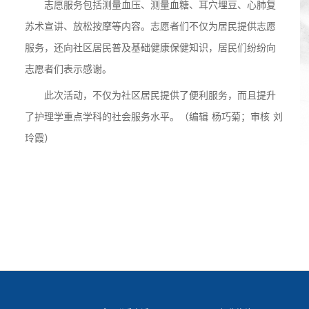
志愿服务包括测量血压、测量血糖
、
耳穴埋豆、心肺复
苏术宣讲、
放松按摩
等
内容。志愿者们
不仅为居民提供志愿
服务，还
向社区居民普及基础健康
保健
知识
，
居民
们
纷纷向
志愿者们表示感谢。
此次活动，
不仅为社区居民提供
了
便利服务，
而且提升
了护理学重点学科的社会服务水平
。（编辑
杨巧菊；
审核
刘
玲霞
）