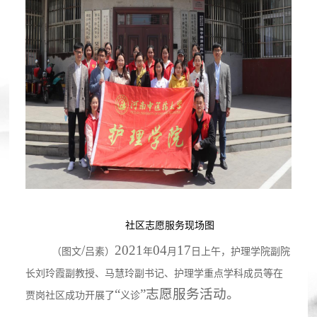
社区志愿服务现场图
/
20
21
04
17
（图文
吕素
）
年
月
日上午，护理学院副院
长刘玲霞副教授、
马慧玲副书记、护理学重点学科成员等
在
“
”志愿服务活动。
贾岗社区成功开展了
义诊