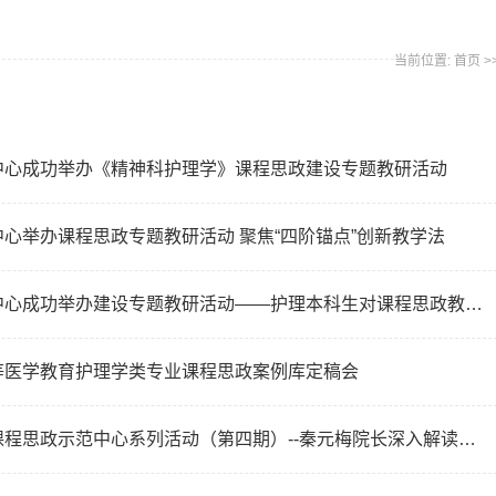
当前位置:
首页
>
中心成功举办《精神科护理学》课程思政建设专题教研活动
心举办课程思政专题教研活动 聚焦“四阶锚点”创新教学法
护理学院（智慧康养护理行业学院）思政教学研究分中心成功举办建设专题教研活动——护理本科生对课程思政教学实施认知情况调查研究
等医学教育护理学类专业课程思政案例库定稿会
河南中医药大学护理学院（智慧康养护理行业学院）课程思政示范中心系列活动（第四期）--秦元梅院长深入解读高校课程思政建设政策，精准把握吴岩部长会议精神