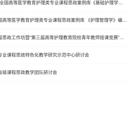
护理学院(智慧康养护理行业学院)杨巧菊教授受聘参加全国高等医学教育护理类专业课程思政案例库《基础护理学》编写会议
护理学院（智慧康养护理行业学院）院长受聘参加 全国高等医学教育护理类专业课程思政案例库 《护理管理学》编写会议
护理学院（智慧康养护理学院）举行2024年第二期课程思政工作坊暨“第三届高等护理教育院校青年教师授课竞赛”经验分享
学专业课程思政特色化教学研究示范中心研讨会
学省级课程思政教学团队研讨会