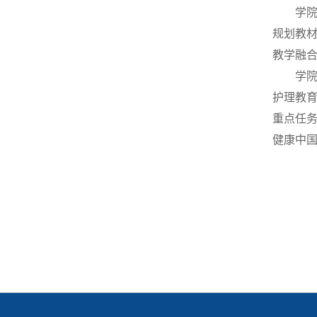
学
规划教
教学融
学
护理教
重点任
健康中